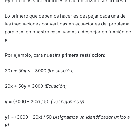
Python consistirá entonces en automatizar este proceso.
Lo primero que debemos hacer es despejar cada una de
las inecuaciones convertidas en ecuaciones del problema,
para eso, en nuestro caso, vamos a despejar en función de
y
:
Por ejemplo, para nuestra
primera restricción
:
20
x
+ 50
y
<= 3000
(Inecuación)
20
x
+ 50
y
= 3000
(Ecuación)
y
= (3000 – 20
x
) / 50
(Despejamos
y
)
y1
= (3000 – 20
x
) / 50
(Asignamos un identificador único a
y
)