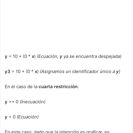
y
= 10 + (0 *
x
)
(Ecuación,
y
ya se encuentra despejada)
y3
= 10 + (0 *
x
)
(Asignamos un identificador único a
y
)
En el caso de la
cuarta restricción
:
y
>= 0
(Inecuación)
y
= 0
(Ecuación)
En este caso, dado que la intención es graficar, es