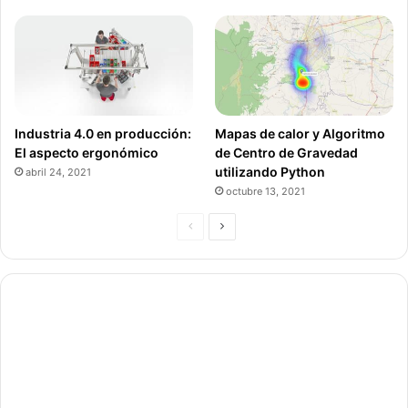
Industria 4.0 en producción:
Mapas de calor y Algoritmo
El aspecto ergonómico
de Centro de Gravedad
utilizando Python
abril 24, 2021
octubre 13, 2021
P
P
á
á
g
g
i
i
n
n
a
a
a
s
n
i