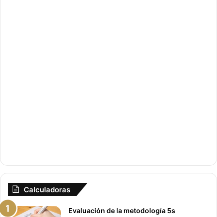
t
g
e
u
r
i
i
e
o
n
r
t
e
Calculadoras
Evaluación de la metodología 5s