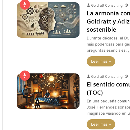
Goldratt Consulting
La armonía com
Goldratt y Adi
sostenible
Durante décadas, el Dr.
más poderosas para gest
preguntas esenciales: ¿
Leer más »
Goldratt Consulting
El sentido comú
(TOC)
En una pequeña comunid
José Hernández soñaba c
imaginaba viajando en 
Leer más »