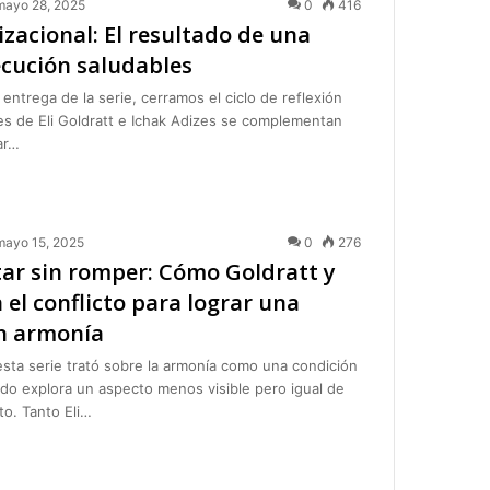
mayo 28, 2025
0
416
zacional: El resultado de una
ecución saludables
 entrega de la serie, cerramos el ciclo de reflexión
s de Eli Goldratt e Ichak Adizes se complementan
ar…
mayo 15, 2025
0
276
tar sin romper: Cómo Goldratt y
el conflicto para lograr una
n armonía
 esta serie trató sobre la armonía como una condición
do explora un aspecto menos visible pero igual de
to. Tanto Eli…