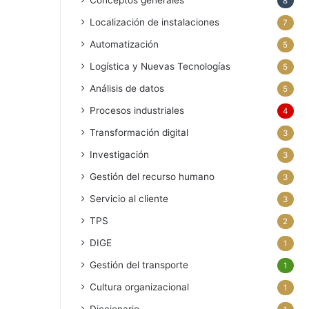
Conceptos generales
8
Localización de instalaciones
7
Automatización
5
Logística y Nuevas Tecnologías
5
Análisis de datos
5
Procesos industriales
4
Transformación digital
3
Investigación
3
Gestión del recurso humano
3
Servicio al cliente
3
TPS
2
DIGE
1
Gestión del transporte
1
Cultura organizacional
1