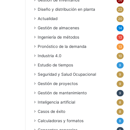
Gestión de inventarios
26
Diseño y distribución en planta
22
Actualidad
20
Gestión de almacenes
14
Ingeniería de métodos
13
Pronóstico de la demanda
13
Industria 4.0
10
Estudio de tiempos
9
Seguridad y Salud Ocupacional
9
Gestión de proyectos
9
Gestión de mantenimiento
9
Inteligencia artificial
8
Casos de éxito
8
Calculadoras y formatos
8