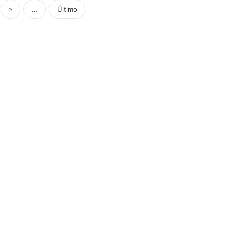
»
...
Último