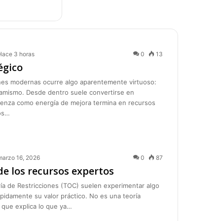
Hace 3 horas
0
13
égico
es modernas ocurre algo aparentemente virtuoso:
amismo. Desde dentro suele convertirse en
ienza como energía de mejora termina en recursos
os…
marzo 16, 2026
0
87
 de los recursos expertos
ría de Restricciones (TOC) suelen experimentar algo
ápidamente su valor práctico. No es una teoría
a que explica lo que ya…