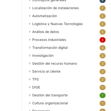
Conceptos generales
8
Localización de instalaciones
7
Automatización
5
Logística y Nuevas Tecnologías
5
Análisis de datos
5
Procesos industriales
4
Transformación digital
3
Investigación
3
Gestión del recurso humano
3
Servicio al cliente
3
TPS
2
DIGE
1
Gestión del transporte
1
Cultura organizacional
1