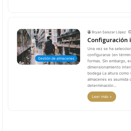
Bryan Salazar López
Configuración 
Una vez se ha seleccio
configurarse (en térmi
Gestión de almacenes
formas. Sin embargo, ex
dimensionamiento intern
bodega La altura como v
almacenes es asumida co
determinación…
Leer más »