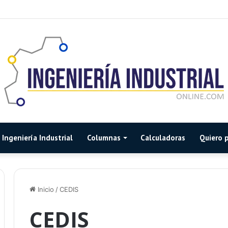
Ingeniería Industrial
Columnas
Calculadoras
Quiero p
Inicio
/
CEDIS
CEDIS