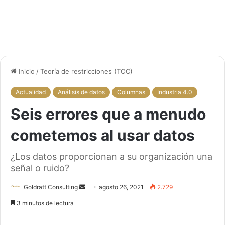
Inicio
/
Teoría de restricciones (TOC)
Actualidad
Análisis de datos
Columnas
Industria 4.0
Seis errores que a menudo
cometemos al usar datos
¿Los datos proporcionan a su organización una
señal o ruido?
Goldratt Consulting
S
agosto 26, 2021
2.729
e
3 minutos de lectura
n
d