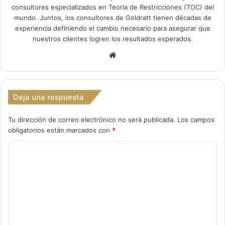
consultores especializados en Teoría de Restricciones (TOC) del
mundo. Juntos, los consultores de Goldratt tienen décadas de
experiencia definiendo el cambio necesario para asegurar que
nuestros clientes logren los resultados esperados.
Siti
o
we
b
Deja una respuesta
Tu dirección de correo electrónico no será publicada.
Los campos
obligatorios están marcados con
*
C
o
m
e
n
t