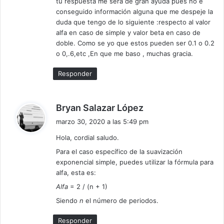
tu respuesta me sera de gran ayuda pues no e
:
conseguido información alguna que me despeje la
duda que tengo de lo siguiente :respecto al valor
alfa en caso de simple y valor beta en caso de
doble. Como se yo que estos pueden ser 0.1 o 0.2
o 0,.6,etc ,En que me baso , muchas gracia.
Responder
d
Bryan Salazar López
i
marzo 30, 2020 a las 5:49 pm
c
Hola, cordial saludo.
e
Para el caso específico de la suavización
:
exponencial simple, puedes utilizar la fórmula para
alfa, esta es:
Alfa
= 2 / (n + 1)
Siendo
n
el número de periodos.
Responder