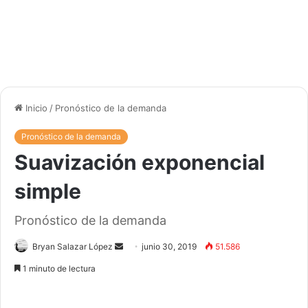
Inicio
/
Pronóstico de la demanda
Pronóstico de la demanda
Suavización exponencial
simple
Pronóstico de la demanda
Bryan Salazar López
S
junio 30, 2019
51.586
e
1 minuto de lectura
n
d