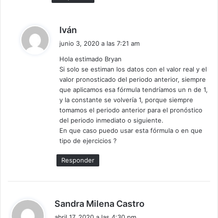
d
Iván
i
junio 3, 2020 a las 7:21 am
c
Hola estimado Bryan
e
Si solo se estiman los datos con el valor real y el
:
valor pronosticado del periodo anterior, siempre
que aplicamos esa fórmula tendríamos un n de 1,
y la constante se volvería 1, porque siempre
tomamos el periodo anterior para el pronóstico
del periodo inmediato o siguiente.
En que caso puedo usar esta fórmula o en que
tipo de ejercicios ?
Responder
d
Sandra Milena Castro
i
abril 17, 2020 a las 4:30 pm