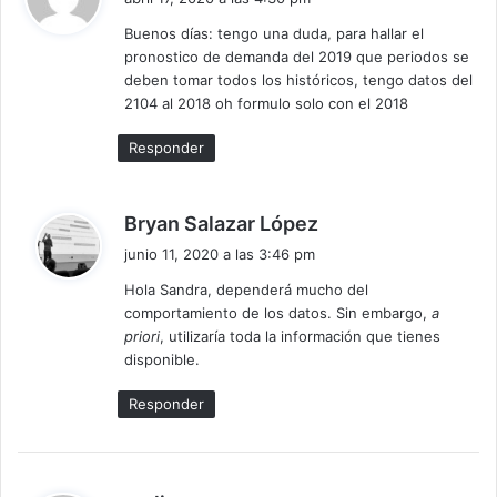
c
Buenos días: tengo una duda, para hallar el
e
pronostico de demanda del 2019 que periodos se
:
deben tomar todos los históricos, tengo datos del
2104 al 2018 oh formulo solo con el 2018
Responder
d
Bryan Salazar López
i
junio 11, 2020 a las 3:46 pm
c
Hola Sandra, dependerá mucho del
e
comportamiento de los datos. Sin embargo,
a
:
priori
, utilizaría toda la información que tienes
disponible.
Responder