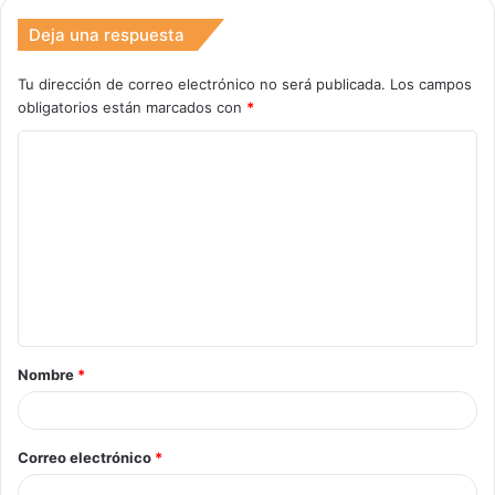
Deja una respuesta
Tu dirección de correo electrónico no será publicada.
Los campos
obligatorios están marcados con
*
C
o
m
e
n
t
a
Nombre
*
r
i
o
Correo electrónico
*
*