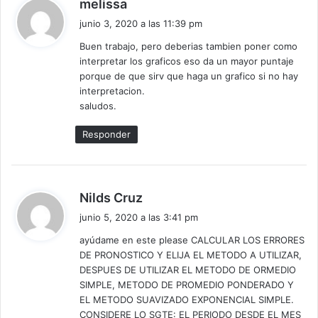
d
melissa
i
junio 3, 2020 a las 11:39 pm
c
Buen trabajo, pero deberias tambien poner como
e
interpretar los graficos eso da un mayor puntaje
:
porque de que sirv que haga un grafico si no hay
interpretacion.
saludos.
Responder
d
Nilds Cruz
i
junio 5, 2020 a las 3:41 pm
c
ayúdame en este please CALCULAR LOS ERRORES
e
DE PRONOSTICO Y ELIJA EL METODO A UTILIZAR,
:
DESPUES DE UTILIZAR EL METODO DE ORMEDIO
SIMPLE, METODO DE PROMEDIO PONDERADO Y
EL METODO SUAVIZADO EXPONENCIAL SIMPLE.
CONSIDERE LO SGTE: EL PERIODO DESDE EL MES