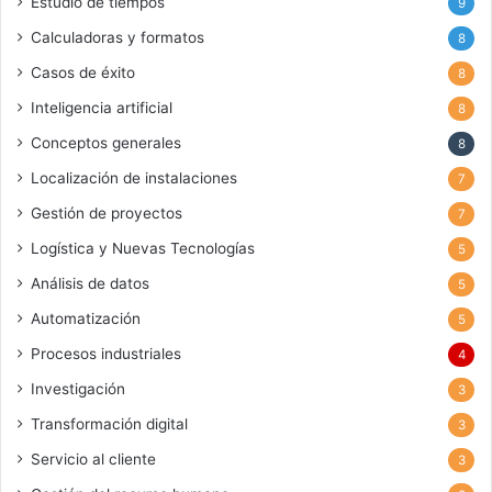
Estudio de tiempos
9
Calculadoras y formatos
8
Casos de éxito
8
Inteligencia artificial
8
Conceptos generales
8
Localización de instalaciones
7
Gestión de proyectos
7
Logística y Nuevas Tecnologías
5
Análisis de datos
5
Automatización
5
Procesos industriales
4
Investigación
3
Transformación digital
3
Servicio al cliente
3