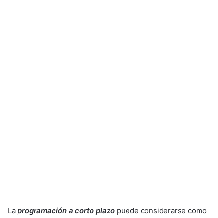
e
m
a
i
l
La
programación a corto plazo
puede considerarse como