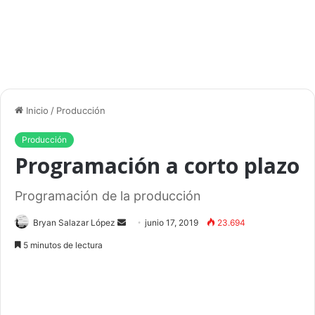
Inicio
/
Producción
Producción
Programación a corto plazo
Programación de la producción
Bryan Salazar López
S
junio 17, 2019
23.694
e
5 minutos de lectura
n
d
a
n