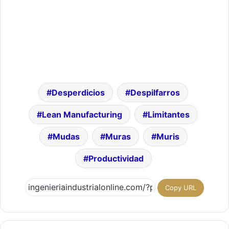
Desperdicios
Despilfarros
Lean Manufacturing
Limitantes
Mudas
Muras
Muris
Productividad
Copy URL