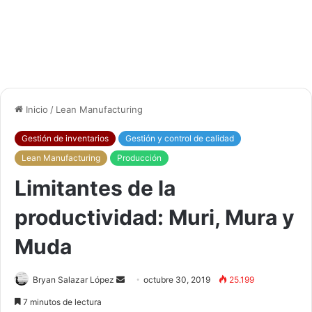
Inicio
/
Lean Manufacturing
Gestión de inventarios
Gestión y control de calidad
Lean Manufacturing
Producción
Limitantes de la
productividad: Muri, Mura y
Muda
Bryan Salazar López
S
octubre 30, 2019
25.199
e
7 minutos de lectura