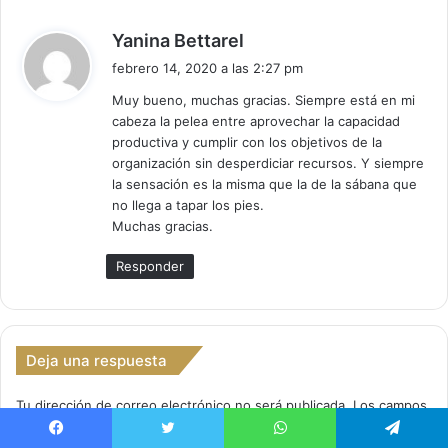
d
Yanina Bettarel
i
febrero 14, 2020 a las 2:27 pm
c
Muy bueno, muchas gracias. Siempre está en mi
e
cabeza la pelea entre aprovechar la capacidad
:
productiva y cumplir con los objetivos de la
organización sin desperdiciar recursos. Y siempre
la sensación es la misma que la de la sábana que
no llega a tapar los pies.
Muchas gracias.
Responder
Deja una respuesta
Tu dirección de correo electrónico no será publicada.
Los campos
obligatorios están marcados con
*