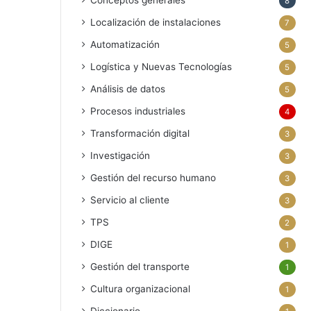
Conceptos generales
8
Localización de instalaciones
7
Automatización
5
Logística y Nuevas Tecnologías
5
Análisis de datos
5
Procesos industriales
4
Transformación digital
3
Investigación
3
Gestión del recurso humano
3
Servicio al cliente
3
TPS
2
DIGE
1
Gestión del transporte
1
Cultura organizacional
1