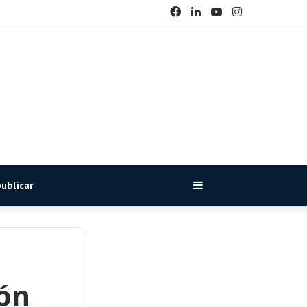
Facebook
LinkedIn
YouTube
Instagram
ublicar
Barra
lateral
ión