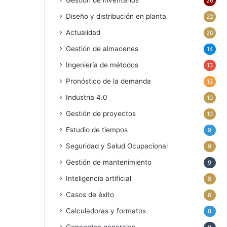
Gestión de inventarios
26
Diseño y distribución en planta
22
Actualidad
20
Gestión de almacenes
14
Ingeniería de métodos
13
Pronóstico de la demanda
13
Industria 4.0
10
Gestión de proyectos
10
Estudio de tiempos
9
Seguridad y Salud Ocupacional
9
Gestión de mantenimiento
9
Inteligencia artificial
8
Casos de éxito
8
Calculadoras y formatos
8