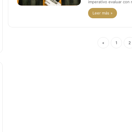
imperativo evaluar con
Leer más »
«
1
2