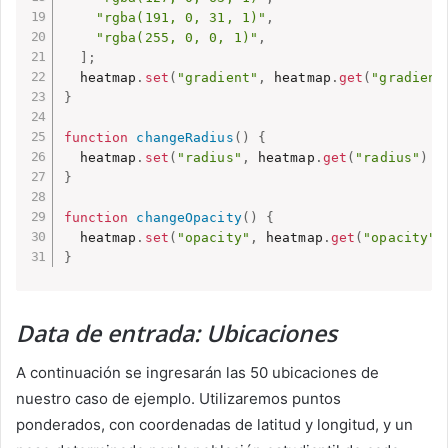
"rgba(191, 0, 31, 1)"
,
"rgba(255, 0, 0, 1)"
,
]
;
  heatmap
.
set
(
"gradient"
,
 heatmap
.
get
(
"gradient
}
function
changeRadius
(
)
{
  heatmap
.
set
(
"radius"
,
 heatmap
.
get
(
"radius"
)
?
}
function
changeOpacity
(
)
{
  heatmap
.
set
(
"opacity"
,
 heatmap
.
get
(
"opacity"
)
}
Data de entrada: Ubicaciones
A continuación se ingresarán las 50 ubicaciones de
nuestro caso de ejemplo. Utilizaremos puntos
ponderados, con coordenadas de latitud y longitud, y un