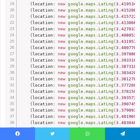
{
location
:
new
google
.
maps
.
LatLng
(
3.4195347
{
location
:
new
google
.
maps
.
LatLng
(
3.4152080
{
location
:
new
google
.
maps
.
LatLng
(
3.4157220
{
location
:
new
google
.
maps
.
LatLng
(
3.4130660
{
location
:
new
google
.
maps
.
LatLng
(
3.4270315
{
location
:
new
google
.
maps
.
LatLng
(
3.4080535
{
location
:
new
google
.
maps
.
LatLng
(
3.4319576
{
location
:
new
google
.
maps
.
LatLng
(
3.4007708
{
location
:
new
google
.
maps
.
LatLng
(
3.3970865
{
location
:
new
google
.
maps
.
LatLng
(
3.3933166
{
location
:
new
google
.
maps
.
LatLng
(
3.3873187
{
location
:
new
google
.
maps
.
LatLng
(
3.3834202
{
location
:
new
google
.
maps
.
LatLng
(
3.3812782
{
location
:
new
google
.
maps
.
LatLng
(
3.3772083
{
location
:
new
google
.
maps
.
LatLng
(
3.3781508
{
location
:
new
google
.
maps
.
LatLng
(
3.3935733
{
location
:
new
google
.
maps
.
LatLng
(
3.3907458
{
location
:
new
google
.
maps
.
LatLng
(
3.3790932
{
location
:
new
google
.
maps
.
LatLng
(
3.4019699
{
location
:
new
google
.
maps
.
LatLng
(
3.4030409
{
location
:
new
google
.
maps
.
LatLng
(
3.4044546
{
location
:
new
google
.
maps
.
LatLng
(
3.4296010