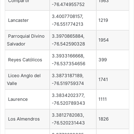
Compartir
1563
-76.474955752
3.4007708157,
Lancaster
1219
-76.551774213
Parroquial Divino
3.3970865884,
1954
Salvador
-76.542590328
3.3933166668,
Reyes Católicos
399
-76.537354656
Liceo Anglo del
3.3873187189,
1741
Valle
-76.519759374
3.3834202377,
Laurence
1111
-76.520789343
3.3812782083,
Los Almendros
1826
-76.520231443