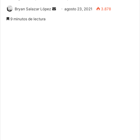
Bryan Salazar López
S
agosto 23, 2021
3.878
e
9 minutos de lectura
n
d
a
n
e
m
a
i
l