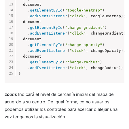
  document

.
getElementById
(
"toggle-heatmap"
)
.
addEventListener
(
"click"
,
 toggleHeatmap
)
;
  document

.
getElementById
(
"change-gradient"
)
.
addEventListener
(
"click"
,
 changeGradient
)
;
  document

.
getElementById
(
"change-opacity"
)
.
addEventListener
(
"click"
,
 changeOpacity
)
;
  document

.
getElementById
(
"change-radius"
)
.
addEventListener
(
"click"
,
 changeRadius
)
;
}
zoom:
Indicará el nivel de cercanía inicial del mapa de
acuerdo a su centro. De igual forma, como usuarios
podemos utilizar los controles para acercar o alejar una
vez tengamos la visualización.