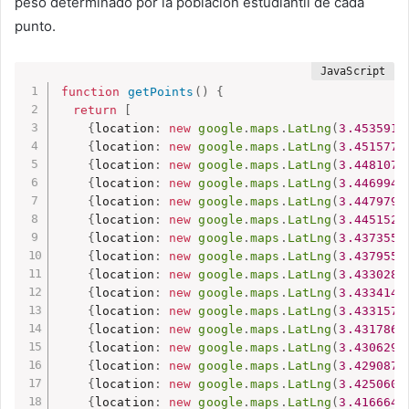
peso determinado por la población estudiantil de cada
punto.
function
getPoints
(
)
{
return
[
{
location
:
new
google
.
maps
.
LatLng
(
3.4535911
{
location
:
new
google
.
maps
.
LatLng
(
3.4515777
{
location
:
new
google
.
maps
.
LatLng
(
3.4481079
{
location
:
new
google
.
maps
.
LatLng
(
3.4469941
{
location
:
new
google
.
maps
.
LatLng
(
3.4479794
{
location
:
new
google
.
maps
.
LatLng
(
3.4451521
{
location
:
new
google
.
maps
.
LatLng
(
3.4373556
{
location
:
new
google
.
maps
.
LatLng
(
3.4379553
{
location
:
new
google
.
maps
.
LatLng
(
3.4330289
{
location
:
new
google
.
maps
.
LatLng
(
3.4334144
{
location
:
new
google
.
maps
.
LatLng
(
3.4331574
{
location
:
new
google
.
maps
.
LatLng
(
3.4317866
{
location
:
new
google
.
maps
.
LatLng
(
3.4306299
{
location
:
new
google
.
maps
.
LatLng
(
3.4290878
{
location
:
new
google
.
maps
.
LatLng
(
3.4250609
{
location
:
new
google
.
maps
.
LatLng
(
3.4166645