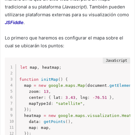
tradicional a su plataforma (
Javascript
). También pueden
utilizarse plataformas externas para su visualización como
JSFiddle
.
Lo primero que haremos es configurar el mapa sobre el
cual se ubicarán los puntos:
let
 map
,
 heatmap
;
function
initMap
(
)
{
  map 
=
new
google
.
maps
.
Map
(
document
.
getElement
    zoom
:
13
,
    center
:
{
 lat
:
3.43
,
 lng
:
-
76.51
}
,
    mapTypeId
:
"satellite"
,
}
)
;
  heatmap 
=
new
google
.
maps
.
visualization
.
Heatm
    data
:
getPoints
(
)
,
    map
:
 map
,
}
)
;