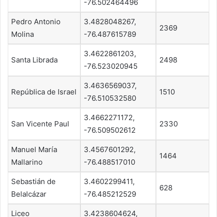
-76.502464496
Pedro Antonio
3.4828048267,
2369
Molina
-76.487615789
3.4622861203,
Santa Librada
2498
-76.523020945
3.4636569037,
República de Israel
1510
-76.510532580
3.4662271172,
San Vicente Paul
2330
-76.509502612
Manuel María
3.4567601292,
1464
Mallarino
-76.488517010
Sebastián de
3.4602299411,
628
Belalcázar
-76.485212529
Liceo
3.4238604624,